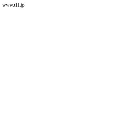
www.t11.jp